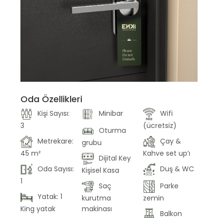
Oda Özellikleri
Kişi Sayısı:
Minibar
Wifi
3
(ücretsiz)
Oturma
Metrekare:
Çay &
grubu
45 m²
Kahve set up’ı
Dijital Key
Oda Sayısı:
Duş & WC
Kişisel Kasa
1
Saç
Parke
Yatak: 1
kurutma
zemin
King yatak
makinası
Balkon