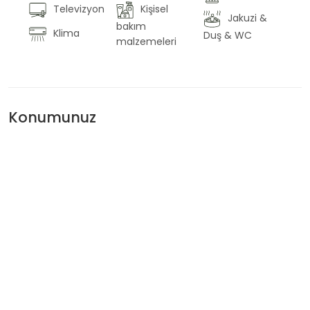
Televizyon
Kişisel
Jakuzi &
bakım
Klima
Duş & WC
malzemeleri
Konumunuz